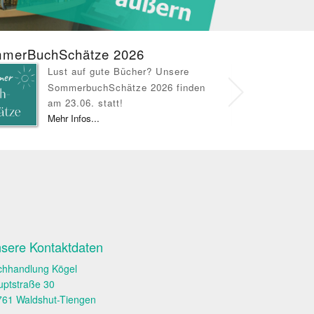
merBuchSchätze 2026
ONLINE-SH
Lust auf gute Bücher? Unsere
B
SommerbuchSchätze 2026 finden
O
am 23.06. statt!
L
Mehr Infos...
M
sere Kontaktdaten
chhandlung Kögel
uptstraße 30
761 Waldshut-Tiengen