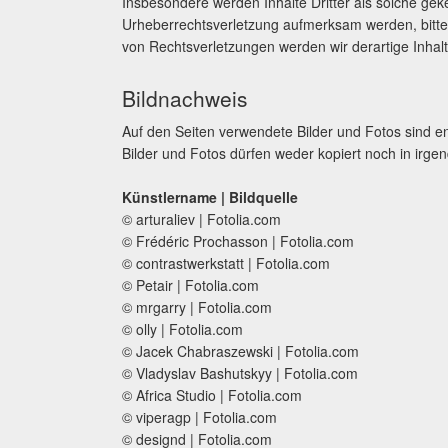
Insbesondere werden Inhalte Dritter als solche gek
Urheberrechtsverletzung aufmerksam werden, bitt
von Rechtsverletzungen werden wir derartige Inha
Bildnachweis
Auf den Seiten verwendete Bilder und Fotos sind ent
Bilder und Fotos dürfen weder kopiert noch in irgen
Künstlername | Bildquelle
© arturaliev | Fotolia.com
© Frédéric Prochasson | Fotolia.com
© contrastwerkstatt | Fotolia.com
© Petair | Fotolia.com
© mrgarry | Fotolia.com
© olly | Fotolia.com
© Jacek Chabraszewski | Fotolia.com
© Vladyslav Bashutskyy | Fotolia.com
© Africa Studio | Fotolia.com
© viperagp | Fotolia.com
© designd | Fotolia.com